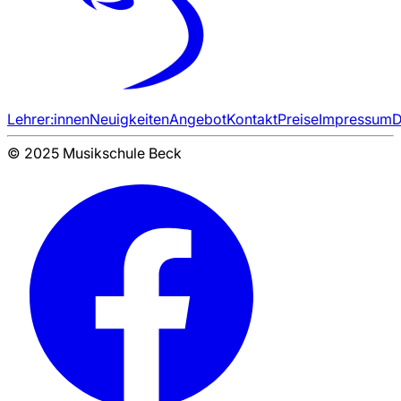
Lehrer:innen
Neuigkeiten
Angebot
Kontakt
Preise
Impressum
D
© 2025 Musikschule Beck